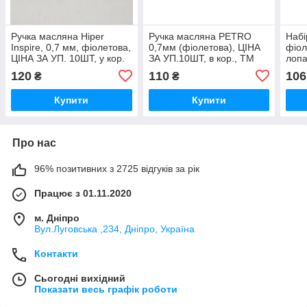
Ручка масляна Hiper
Ручка масляна PETRO
Набі
Inspire, 0,7 мм, фіолетова,
0,7мм (фіолетова), ЦІНА
фіол
ЦІНА ЗА УП. 10ШТ, у кор.
ЗА УП.10ШТ, в кор., ТМ
лопат
15*5*2см, ТМ Hiper
HIPER
15*1
120
110
106
₴
₴
Укра
Купити
Купити
Про нас
96% позитивних з 2725 відгуків за рік
Працює з 01.11.2020
м. Дніпро
Вул.Луговська ,234, Дніпро, Україна
Контакти
Сьогодні вихідний
Показати весь графік роботи