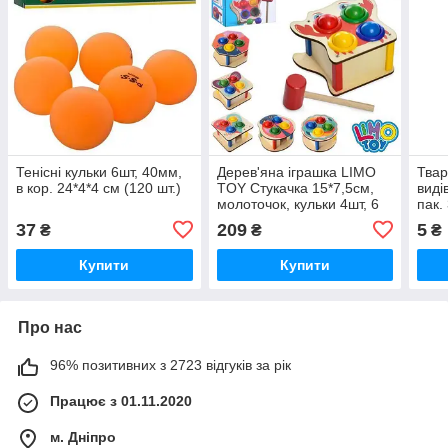
Тенісні кульки 6шт, 40мм,
Дерев'яна іграшка LIMO
Твар
в кор. 24*4*4 см (120 шт.)
TOY Стукачка 15*7,5см,
виді
молоточок, кульки 4шт, 6
пак.
видів, 1ящик*1вид, в кор.
37
209
5
₴
₴
₴
15,5*15,5*8см
Купити
Купити
Про нас
96% позитивних з 2723 відгуків за рік
Працює з 01.11.2020
м. Дніпро