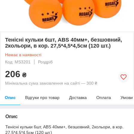
Тенісні кульки 6шт, ABS 40мм+, безшовний,
2кольори, в кор. 27,5*4,5*4,5см (120 шт.)
Немає в наявності
Код: MS3201
Роздріб
206
₴
Мінімальна сума замовлення на сайті — 300 ₴
Опис
Відгуки про товар
Доставка
Оплата
Умови
Опис
Тенісні кульки 6шт, ABS 40мм+, безшовний, 2кольори, в кор.
27,5*4,5*4,5см (120 шт.)