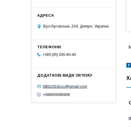
Вул.Луговська ,234, Дніпро, Україна
М
+380 (95) 035-80-40
Х
08012016ccc@gmail.com
+380635593609
В