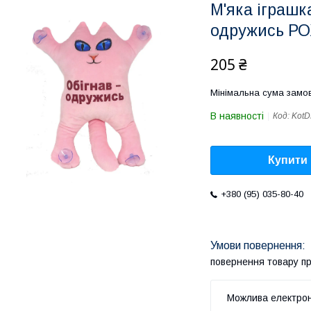
М'яка іграшк
одружись РО
205 ₴
Мінімальна сума замов
В наявності
Код:
Kot
Купити
+380 (95) 035-80-40
повернення товару п