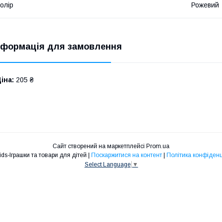
олір
Рожевий
нформація для замовлення
іна:
205 ₴
Сайт створений на маркетплейсі
Prom.ua
Maksikids-Іграшки та товари для дітей |
Поскаржитися на контент
|
Політика конфіденц
Select Language
▼