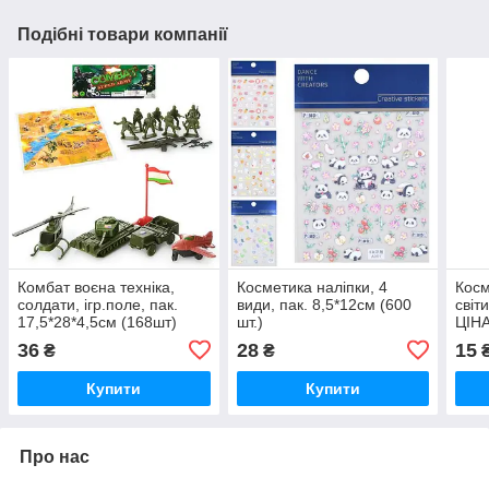
Подібні товари компанії
Комбат воєна техніка,
Косметика наліпки, 4
Косм
солдати, ігр.поле, пак.
види, пак. 8,5*12см (600
світ
17,5*28*4,5см (168шт)
шт.)
ЦІНА
пак.
36
28
15
₴
₴
Купити
Купити
Про нас