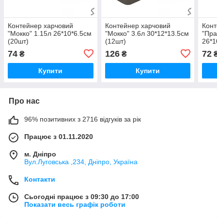
Контейнер харчовий
Контейнер харчовий
Конт
"Мокко" 1.15л 26*10*6.5см
"Мокко" 3.6л 30*12*13.5см
"Пра
(20шт)
(12шт)
26*1
74
126
72
₴
₴
Купити
Купити
Про нас
96% позитивних з 2716 відгуків за рік
Працює з 01.11.2020
м. Дніпро
Вул.Луговська ,234, Дніпро, Україна
Контакти
Сьогодні працює з 09:30 до 17:00
Показати весь графік роботи