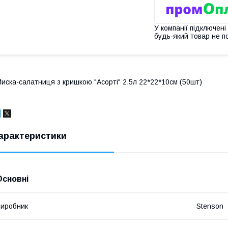
У компанії підключені
будь-який товар не п
иска-салатниця з кришкою "Асорті" 2,5л 22*22*10см (50шт)
арактеристики
Основні
иробник
Stenson