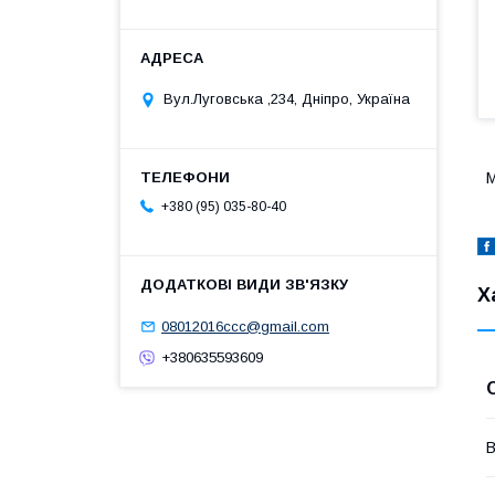
Вул.Луговська ,234, Дніпро, Україна
М
+380 (95) 035-80-40
Х
08012016ccc@gmail.com
+380635593609
В