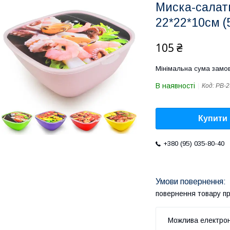
Миска-салатн
22*22*10см (
105 ₴
Мінімальна сума замов
В наявності
Код:
PB-2
Купити
+380 (95) 035-80-40
повернення товару п