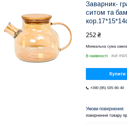
Заварник- г
ситом та ба
кор.17*15*14
252 ₴
Мінімальна сума замов
В наявності
Код:
R92
Купити
+380 (95) 035-80-40
повернення товару п