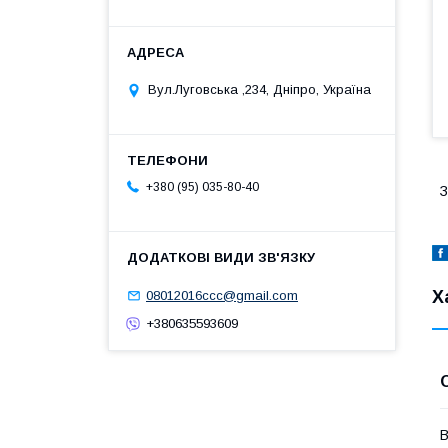
Вул.Луговська ,234, Дніпро, Україна
+380 (95) 035-80-40
З
Х
08012016ccc@gmail.com
+380635593609
В