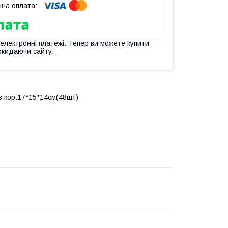
 електронні платежі. Тепер ви можете купити
окидаючи сайту.
в кор.17*15*14см(48шт)