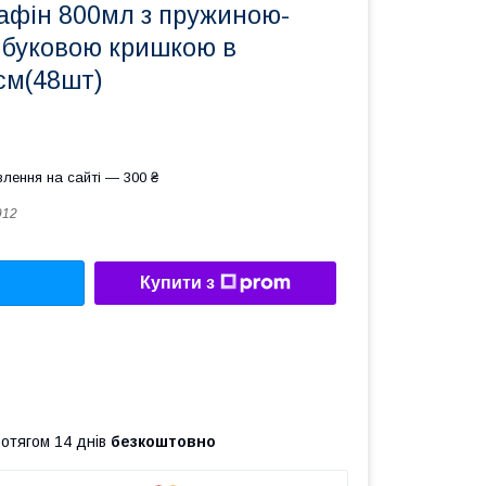
рафін 800мл з пружиною-
мбуковою кришкою в
см(48шт)
лення на сайті — 300 ₴
912
Купити з
ротягом 14 днів
безкоштовно