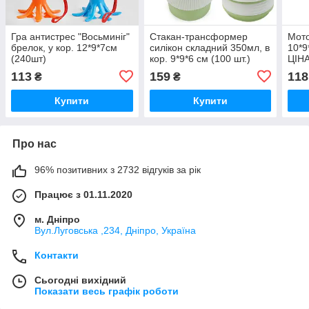
Гра антистрес "Восьминіг"
Стакан-трансформер
Мото
брелок, у кор. 12*9*7см
силікон складний 350мл, в
10*9
(240шт)
кор. 9*9*6 см (100 шт.)
ЦІНА
кор.
113
159
118
₴
₴
(24/
Купити
Купити
Про нас
96% позитивних з 2732 відгуків за рік
Працює з 01.11.2020
м. Дніпро
Вул.Луговська ,234, Дніпро, Україна
Контакти
Сьогодні вихідний
Показати весь графік роботи