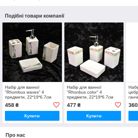
Подібні товари компанії
Набір для ванної
Набір для ванної
Набі
"Rhombus waves" 4
"Rhonbus color" 4
цебр
предмети, 22*19*6.7см
предмети, 22*19*6.7см
ганч
(24наб)
(24наб)
ТМ Т
458
477
360
₴
₴
Купити
Купити
Про нас