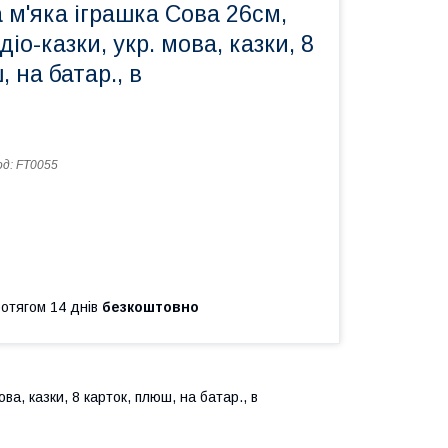
 м'яка іграшка Сова 26см,
іо-казки, укр. мова, казки, 8
 на батар., в
од:
FT0055
ротягом 14 днів
безкоштовно
ва, казки, 8 карток, плюш, на батар., в