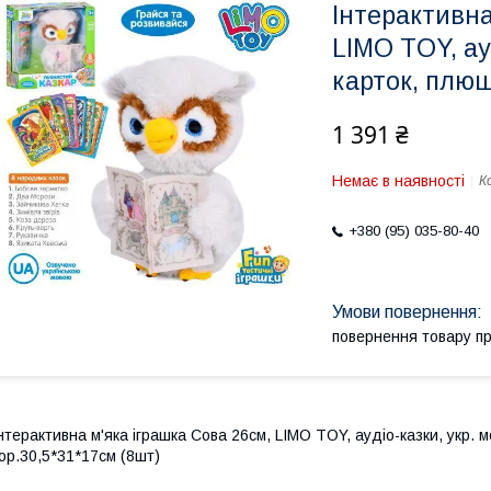
Інтерактивна
LIMO TOY, ауд
карток, плюш,
1 391 ₴
Немає в наявності
К
+380 (95) 035-80-40
повернення товару п
нтерактивна м'яка іграшка Сова 26см, LIMO TOY, аудіо-казки, укр. мо
ор.30,5*31*17см (8шт)