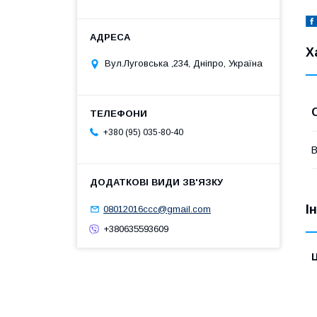
Х
Вул.Луговська ,234, Дніпро, Україна
+380 (95) 035-80-40
В
І
08012016ccc@gmail.com
+380635593609
Ц