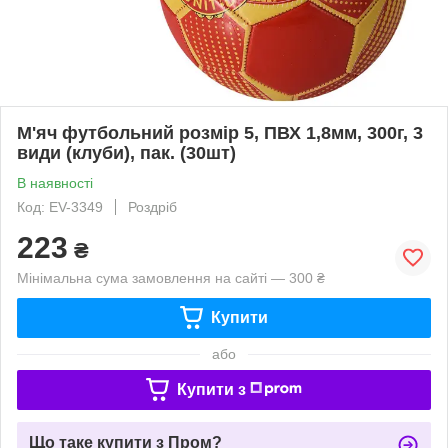
М'яч футбольний розмір 5, ПВХ 1,8мм, 300г, 3
види (клуби), пак. (30шт)
В наявності
Код: EV-3349
Роздріб
223
₴
Мінімальна сума замовлення на сайті — 300 ₴
Купити
або
Купити з
Що таке купити з Пром?