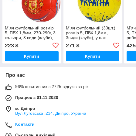
М'яч футбольний розмір
М'яч футбольний (30шт.),
М'яч
5, ПВХ 1,8мм, 270-290г, 3
розмір 5, ПВХ 1,8мм,
5, П
кольори, 3 види (клуби),
3види (клуби), у пак.
робо
пак. (30шт)
(клу
223
271
425
₴
₴
(30ш
Купити
Купити
Про нас
96% позитивних з 2725 відгуків за рік
Працює з 01.11.2020
м. Дніпро
Вул.Луговська ,234, Дніпро, Україна
Контакти
Сьогодні вихідний