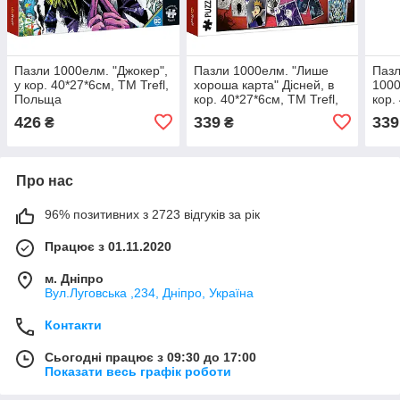
Пазли 1000елм. "Джокер",
Пазли 1000елм. "Лише
Пазл
у кор. 40*27*6см, ТМ Trefl,
хороша карта" Дісней, в
1000
Польща
кор. 40*27*6см, ТМ Trefl,
кор.
Польща
Пол
426
339
339
₴
₴
Про нас
96% позитивних з 2723 відгуків за рік
Працює з 01.11.2020
м. Дніпро
Вул.Луговська ,234, Дніпро, Україна
Контакти
Сьогодні працює з 09:30 до 17:00
Показати весь графік роботи