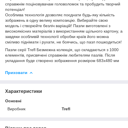
справжнім поціновувачам головоломок та пробудить творчий
потенціал!
Особлива технологія дозволяє поєднати будь-яку кількість
зображень в одну велику композицію. Вибирайте свою
модель і створюйте безліч варіацій! Пазли виготовлені з
високоякісних матеріалів з використанням щільного картону, а
завдяки особливій технології обробки країв його можна
сміливо піднімати і рухати, не боячись, що пазл пошкодиться!
Пазли серії Trefl Безмежна колекція, що складаються з 1000
елементів, присвячені справжнім любителям пазлів. Після
укладання буде створено зображення розміром 683х480 мм
Приховати
Характеристики
Основні
Виробник
Trefl