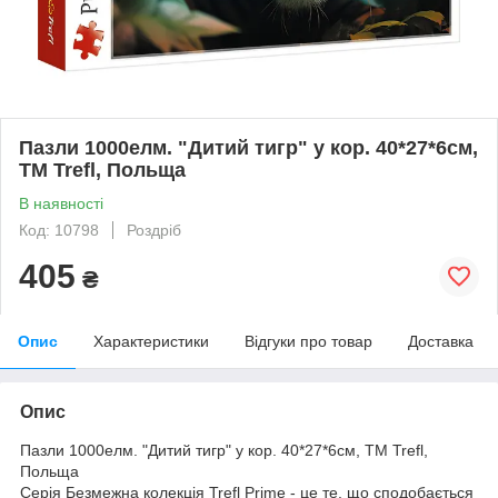
Пазли 1000елм. "Дитий тигр" у кор. 40*27*6см,
ТМ Trefl, Польща
В наявності
Код: 10798
Роздріб
405
₴
Опис
Характеристики
Відгуки про товар
Доставка
Опис
Пазли 1000елм. "Дитий тигр" у кор. 40*27*6см, ТМ Trefl,
Польща
Серія Безмежна колекція Trefl Prime - це те, що сподобається