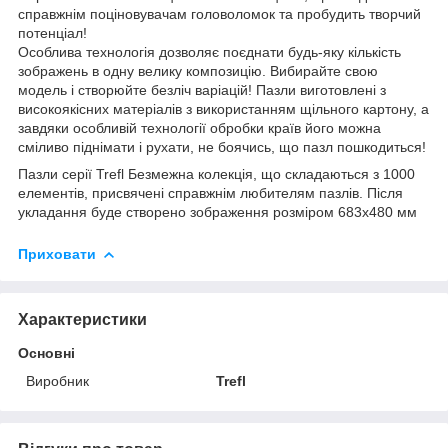
справжнім поціновувачам головоломок та пробудить творчий
потенціал!
Особлива технологія дозволяє поєднати будь-яку кількість
зображень в одну велику композицію. Вибирайте свою
модель і створюйте безліч варіацій! Пазли виготовлені з
високоякісних матеріалів з використанням щільного картону, а
завдяки особливій технології обробки країв його можна
сміливо піднімати і рухати, не боячись, що пазл пошкодиться!
Пазли серії Trefl Безмежна колекція, що складаються з 1000
елементів, присвячені справжнім любителям пазлів. Після
укладання буде створено зображення розміром 683х480 мм
Приховати
Характеристики
Основні
Виробник
Trefl