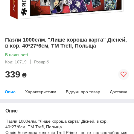
Пазли 1000елм. "Лише хороша карта" Дісней,
в кор. 40*27*6см, ТМ Trefl, Польща
В наявності
Код: 10719
Роздріб
339
₴
Опис
Характеристики
Відгуки про товар
Доставка
Опис
Пазли 1000елм. "Лише хороша карта" Дісней, в кор.
40*27*6см, ТМ Trefl, Польща
Серія Безмежна колекція Trefl Prime - це те, що сподобається