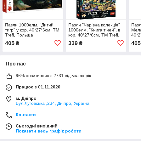
Пазли 1000елм. "Дитий
Пазли "Чарівна колекція"
Пазл
тигр" у кор. 40*27*6см, ТМ
1000елм. "Книга тіней", в
Мела
Trefl, Польща
кор. 40*27*6см, ТМ Trefl,
40*2
Польща
Пол
405
339
405
₴
₴
Про нас
96% позитивних з 2731 відгука за рік
Працює з 01.11.2020
м. Дніпро
Вул.Луговська ,234, Дніпро, Україна
Контакти
Сьогодні вихідний
Показати весь графік роботи