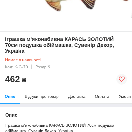
Іграшка м’яконабивна КАРАСЬ ЗОЛОТИЙ
70см подушка обіймашка, Сувенір Декор,
Україна
Немає в наявності
Код: K-G-70
Роздріб
462
₴
Опис
Відгуки про товар
Доставка
Оплата
Умови
Опис
Іграшка м’яконабивна КАРАСЬ ЗОЛОТИЙ 70см подушка
обіймашка, Сувенір Декор, Україна