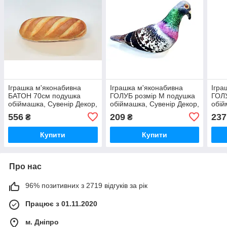
Іграшка м'яконабивна
Іграшка м'яконабивна
Ігра
БАТОН 70см подушка
ГОЛУБ розмір M подушка
ГОЛУ
обіймашка, Сувенір Декор,
обіймашка, Сувенір Декор,
обій
Україна
Україна
Укра
556
209
237
₴
₴
Купити
Купити
Про нас
96% позитивних з 2719 відгуків за рік
Працює з 01.11.2020
м. Дніпро