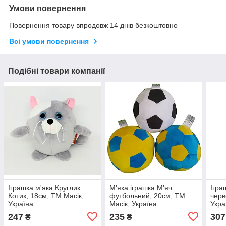
Умови повернення
Повернення товару впродовж 14 днів безкоштовно
Всі умови повернення
Подібні товари компанії
Іграшка м'яка Круглик
М'яка іграшка М'яч
Ігра
Котик, 18см, ТМ Масік,
футбольний, 20см, ТМ
черв
Україна
Масік, Україна
Укр
247
235
307
₴
₴