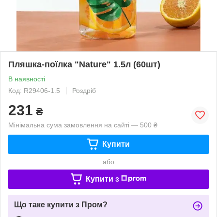
Пляшка-поїлка "Nature" 1.5л (60шт)
В наявності
Код: R29406-1.5
Роздріб
231
₴
Мінімальна сума замовлення на сайті — 500 ₴
Купити
або
Купити з
Що таке купити з Пром?