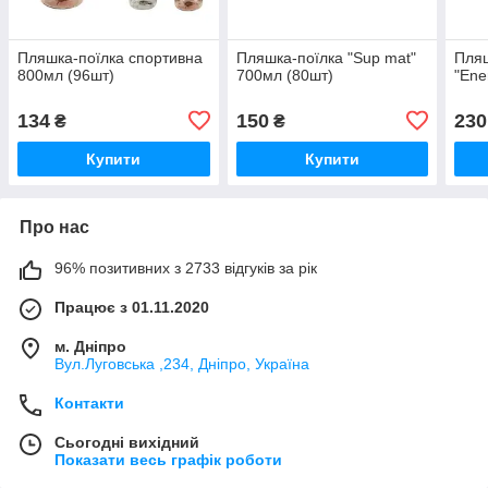
Пляшка-поїлка спортивна
Пляшка-поїлка "Sup mat"
Пляш
800мл (96шт)
700мл (80шт)
"Ene
134
150
230
₴
₴
Купити
Купити
Про нас
96% позитивних з 2733 відгуків за рік
Працює з 01.11.2020
м. Дніпро
Вул.Луговська ,234, Дніпро, Україна
Контакти
Сьогодні вихідний
Показати весь графік роботи