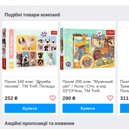
Подібні товари компанії
Пазли 160 елм. "Дружба
Пазли 200 елм. "Музичний
Пазл
песиків", ТМ Trefl, Польща
світ" / Лола і Стіч, в кор.
Трев
33*23*4см, ТМ Trefl,
Пол
Польща
252
290
311
₴
₴
Купити
Купити
Акційні пропозиції та новинки