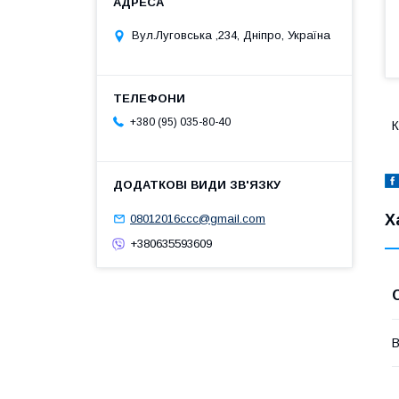
Вул.Луговська ,234, Дніпро, Україна
+380 (95) 035-80-40
К
Х
08012016ccc@gmail.com
+380635593609
В