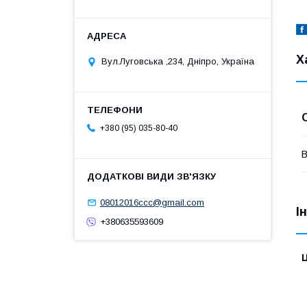
Х
Вул.Луговська ,234, Дніпро, Україна
+380 (95) 035-80-40
В
08012016ccc@gmail.com
І
+380635593609
Ц