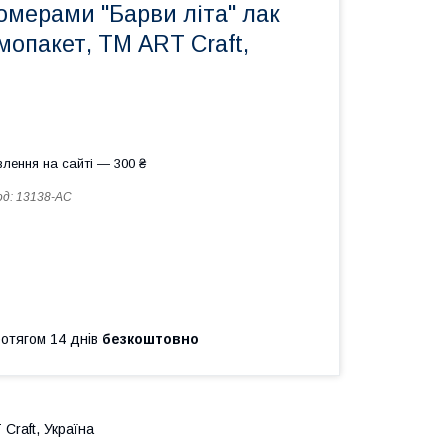
омерами "Барви літа" лак
мопакет, ТМ ART Craft,
лення на сайті — 300 ₴
од:
13138-AC
ротягом 14 днів
безкоштовно
Craft, Україна