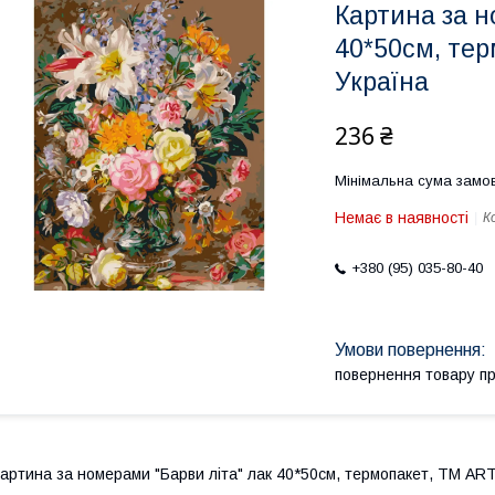
Картина за н
40*50см, тер
Україна
236 ₴
Мінімальна сума замов
Немає в наявності
К
+380 (95) 035-80-40
повернення товару п
артина за номерами "Барви літа" лак 40*50см, термопакет, ТМ ART 