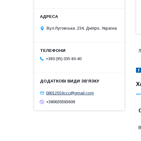
Вул.Луговська ,234, Дніпро, Україна
Л
+380 (95) 035-80-40
Х
08012016ccc@gmail.com
+380635593609
В