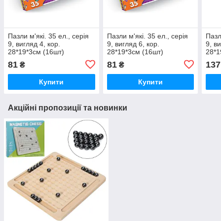
Пазли м'які. 35 ел., серія
Пазли м'які. 35 ел., серія
Пазл
9, вигляд 4, кор.
9, вигляд 6, кор.
9, в
28*19*3см (16шт)
28*19*3см (16шт)
28*1
81
81
137
₴
₴
Купити
Купити
Акційні пропозиції та новинки