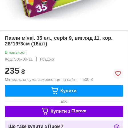
Пазли м'які. 35 ел., серія 9, вигляд 11, кор.
28*19*3см (16шт)
В наявності
Код: S35-09-11
Роздріб
235
₴
Мінімальна сума замовлення на сайті — 500 ₴
Купити
або
Купити з
Що таке купити з Пром?