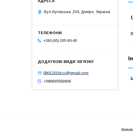
Вул.Луговська ,234, Дніпро, Україна
В
+380 (95) 035-80-40
І
08012016ccc@gmail.com
Ц
+380635593609