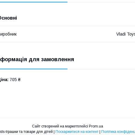
Основні
иробник
Vladi Toy
нформація для замовлення
іна:
705 ₴
Сайт створений на маркетплейсі
Prom.ua
Maksikids-Іграшки та товари для дітей |
Поскаржитися на контент
|
Політика конфіденц