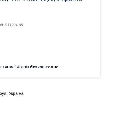
од:
DT1234-05
ротягом 14 днів
безкоштовно
oys, Україна