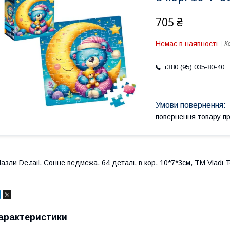
705 ₴
Немає в наявності
К
+380 (95) 035-80-40
повернення товару п
азли De.tail. Сонне ведмежа. 64 деталі, в кор. 10*7*3см, ТМ Vladi T
арактеристики