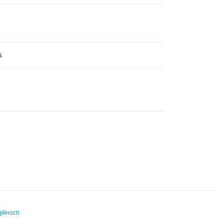
s
ійності