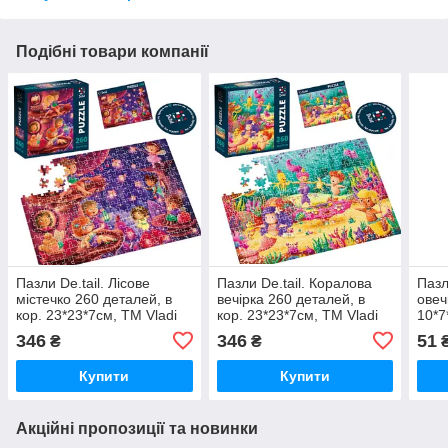
Подібні товари компанії
Пазли De.tail. Лісове
Пазли De.tail. Коралова
Пазл
містечко 260 деталей, в
вечірка 260 деталей, в
овеч
кор. 23*23*7см, ТМ Vladi
кор. 23*23*7см, ТМ Vladi
10*7
Toys, Україна
Toys, Україна
Укра
346
346
51
₴
₴
Купити
Купити
Акційні пропозиції та новинки