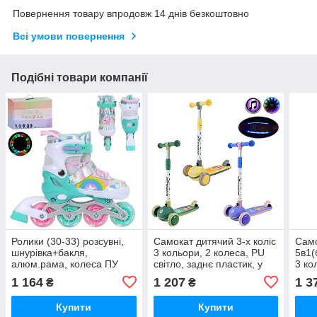
Повернення товару впродовж 14 днів безкоштовно
Всі умови повернення
Подібні товари компанії
Ролики (30-33) розсувні,
Самокат дитячий 3-х коліс
Само
шнурівка+бакля,
3 кольори, 2 колеса, PU
5в1(
алюм.рама, колеса ПУ
світло, заднє пластик, у
3 ко
64мм, світло, устілка
кор. 70*18*26 см (6 шт.)
пер.
1 164
1 207
1 3
₴
₴
18,5см, розсувні 2,3см,
задн
зелений, в кор.
2шт 
Купити
Купити