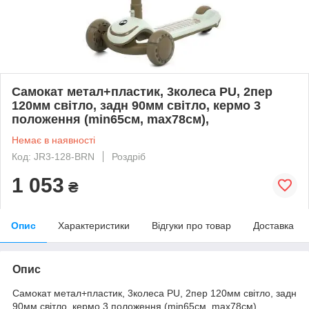
Самокат метал+пластик, 3колеса PU, 2пер
120мм світло, задн 90мм світло, кермо 3
положення (min65см, max78см),
Немає в наявності
Код: JR3-128-BRN
Роздріб
1 053
₴
Опис
Характеристики
Відгуки про товар
Доставка
Опис
Самокат метал+пластик, 3колеса PU, 2пер 120мм світло, задн
90мм світло, кермо 3 положення (min65см, max78см),