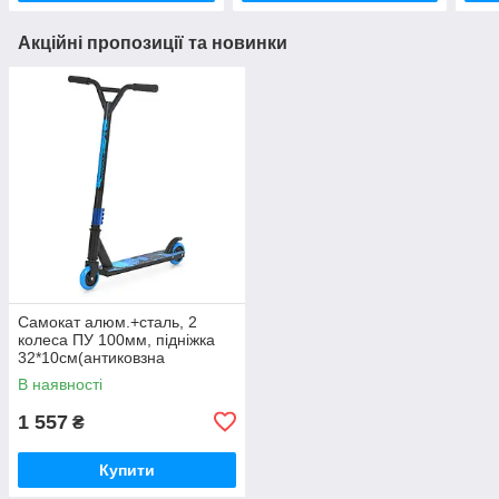
Акційні пропозиції та новинки
Самокат алюм.+сталь, 2
колеса ПУ 100мм, підніжка
32*10см(антиковзна
поверхня), кермо (висота
В наявності
84см, ширина 49,5см), в кор.
1 557
₴
Купити