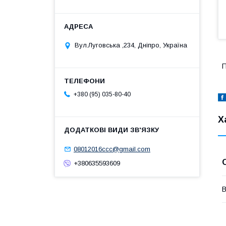
Вул.Луговська ,234, Дніпро, Україна
П
+380 (95) 035-80-40
Х
08012016ccc@gmail.com
+380635593609
В