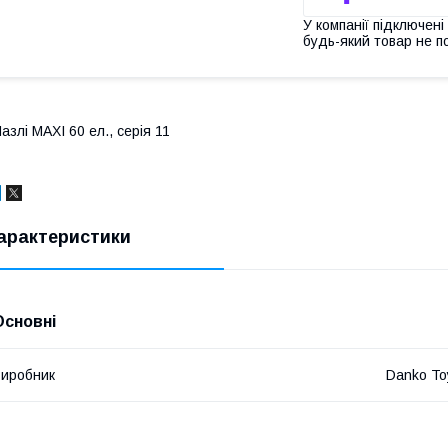
У компанії підключені
будь-який товар не п
азлі MAXI 60 ел., серія 11
арактеристики
Основні
иробник
Danko To