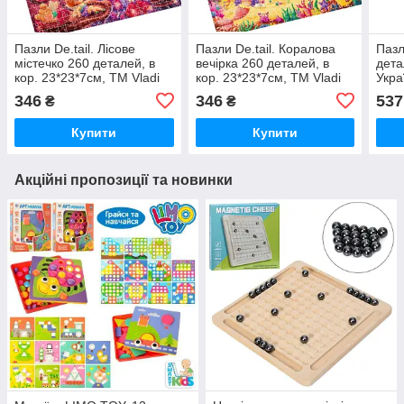
Пазли De.tail. Лісове
Пазли De.tail. Коралова
Пазл
містечко 260 деталей, в
вечірка 260 деталей, в
дета
кор. 23*23*7см, ТМ Vladi
кор. 23*23*7см, ТМ Vladi
Укра
Toys, Україна
Toys, Україна
346
346
537
₴
₴
Купити
Купити
Акційні пропозиції та новинки