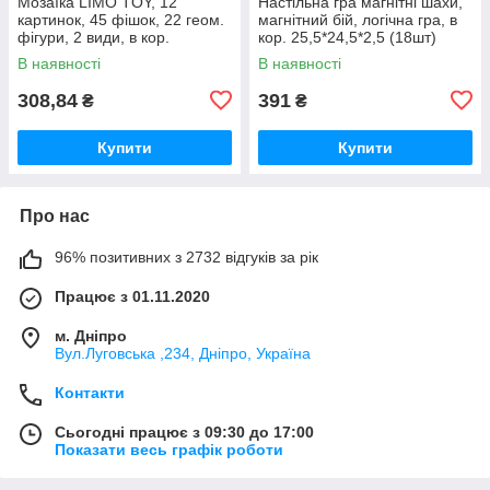
Мозаїка LIMO TOY, 12
Настільна гра магнітні шахи,
картинок, 45 фішок, 22 геом.
магнітний бій, логічна гра, в
фігури, 2 види, в кор.
кор. 25,5*24,5*2,5 (18шт)
31,5*31,5*5,5см (24шт)
В наявності
В наявності
308,84
391
₴
₴
Купити
Купити
Про нас
96% позитивних з 2732 відгуків за рік
Працює з 01.11.2020
м. Дніпро
Вул.Луговська ,234, Дніпро, Україна
Контакти
Сьогодні працює з 09:30 до 17:00
Показати весь графік роботи