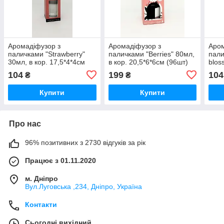
Аромадіфузор з
Аромадіфузор з
Аром
паличками "Strawberry"
паличками "Berries" 80мл,
пали
30мл, в кор. 17,5*4*4см
в кор. 20,5*6*6см (96шт)
blos
(288шт)
17,5
104
199
104
₴
₴
Купити
Купити
Про нас
96% позитивних з 2730 відгуків за рік
Працює з 01.11.2020
м. Дніпро
Вул.Луговська ,234, Дніпро, Україна
Контакти
Сьогодні вихідний