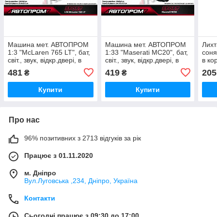
Машина мет. АВТОПРОМ
Машина мет. АВТОПРОМ
Лихт
1:3 "McLaren 765 LT", бат,
1:33 "Maserati MC20", бат,
соня
світ., звук, відкр.двері, в
світ., звук, відкр.двері, в
в ко
кор. 18*9*8 см (48 шт./2)
кор. 18*9*8 см (48 шт./2)
481
419
205
₴
₴
Купити
Купити
Про нас
96% позитивних з 2713 відгуків за рік
Працює з 01.11.2020
м. Дніпро
Вул.Луговська ,234, Дніпро, Україна
Контакти
Сьогодні працює з 09:30 до 17:00