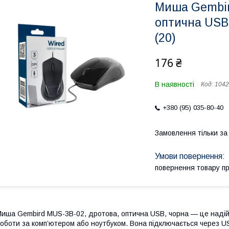
Миша Gembir
оптична USB,
(20)
176 ₴
В наявності
Код:
1042
+380 (95) 035-80-40
Замовлення тільки з
повернення товару п
иша Gembird MUS-3B-02, дротова, оптична USB, чорна — це надій
оботи за комп’ютером або ноутбуком. Вона підключається через U