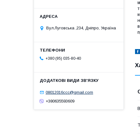
м
т
к
н
в
Вул.Луговська ,234, Дніпро, Україна
п
+380 (95) 035-80-40
Х
08012016ccc@gmail.com
+380635593609
В
Т