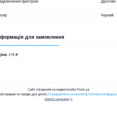
ідключення пристрою
Дротове
олір
Чорний
нформація для замовлення
іна:
176 ₴
Сайт створений на маркетплейсі
Prom.ua
Maksikids-Іграшки та товари для дітей |
Поскаржитися на контент
|
Політика конфіденц
Select Language
▼