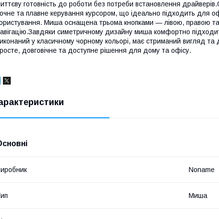
иттєву готовність до роботи без потреби встановлення драйверів.
очне та плавне керування курсором, що ідеально підходить для о
ористування. Миша оснащена трьома кнопками — лівою, правою та 
авігацію.Завдяки симетричному дизайну миша комфортно підходить 
иконаний у класичному чорному кольорі, має стриманий вигляд та 
росте, довговічне та доступне рішення для дому та офісу.
арактеристики
Основні
иробник
Noname
ип
Миша