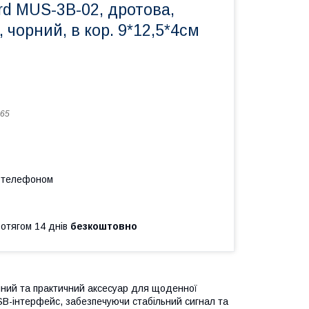
d MUS-3B-02, дротова,
 чорний, в кор. 9*12,5*4см
65
а телефоном
ротягом 14 днів
безкоштовно
ний та практичний аксесуар для щоденної
SB-інтерфейс, забезпечуючи стабільний сигнал та