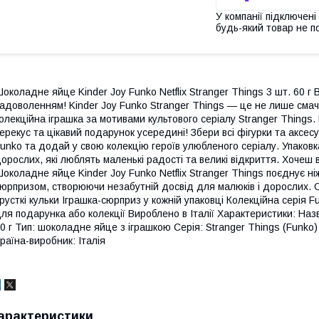
У компанії підключені
будь-який товар не п
околадне яйце Kinder Joy Funko Netflix Stranger Things 3 шт. 60 г
адоволенням! Kinder Joy Funko Stranger Things — це не лише смач
олекційна іграшка за мотивами культового серіалу Stranger Thing
ерекус та цікавий подарунок усередині! Збери всі фігурки та аксесу
unko та додай у свою колекцію героїв улюбленого серіалу. Упаковк
орослих, які люблять маленькі радості та великі відкриття. Хоче
околадне яйце Kinder Joy Funko Netflix Stranger Things поєднує н
юрпризом, створюючи незабутній досвід для малюків і дорослих. О
русткі кульки Іграшка-сюрприз у кожній упаковці Колекційна серія Fu
ля подарунка або колекції Вироблено в Італії Характеристики: Назва
0 г Тип: шоколадне яйце з іграшкою Серія: Stranger Things (Funko
раїна-виробник: Італія
арактеристики