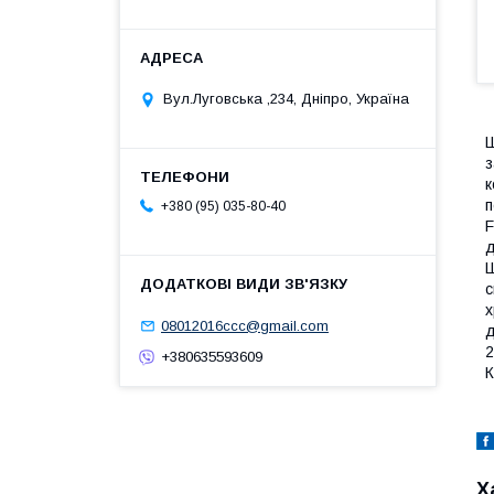
Вул.Луговська ,234, Дніпро, Україна
Ш
з
к
п
+380 (95) 035-80-40
F
д
Ш
с
х
08012016ccc@gmail.com
д
2
+380635593609
К
Х