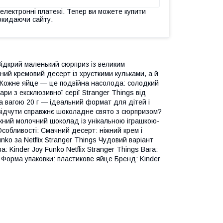
 електронні платежі. Тепер ви можете купити
окидаючи сайту.
 Відкрий маленький сюрприз із великим
ний кремовий десерт із хрусткими кульками, а й
s. Кожне яйце — це подвійна насолода: солодкий
ари з ексклюзивної серії Stranger Things від
а вагою 20 г — ідеальний формат для дітей і
ш відчути справжнє шоколадне свято з сюрпризом?
іжний молочний шоколад із унікальною іграшкою-
собливості: Смачний десерт: ніжний крем і
nko за Netflix Stranger Things Чудовий варіант
: Kinder Joy Funko Netflix Stranger Things Вага:
) Форма упаковки: пластикове яйце Бренд: Kinder