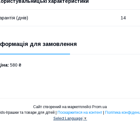
Користувальницькі характеристики
арантія (днів)
14
нформація для замовлення
іна:
580 ₴
Сайт створений на маркетплейсі
Prom.ua
Maksikids-Іграшки та товари для дітей |
Поскаржитися на контент
|
Політика конфіденц
Select Language
▼