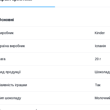
Основні
иробник
Kinder
раїна виробник
Іспанія
ага
20 г
ид продукції
Шоколад
аявність іграшки
Так
ип шоколаду
Молочни