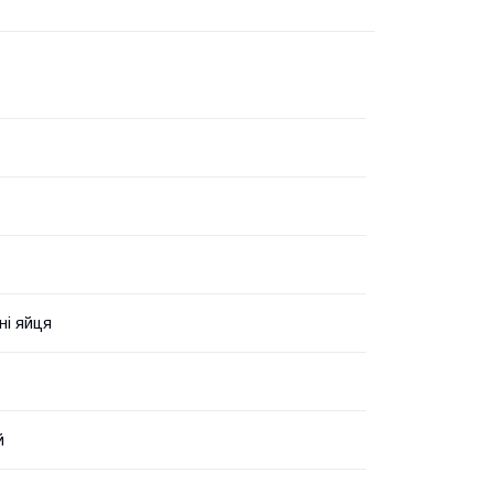
ні яйця
й